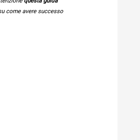
ttenzione
questa guida
su come avere successo