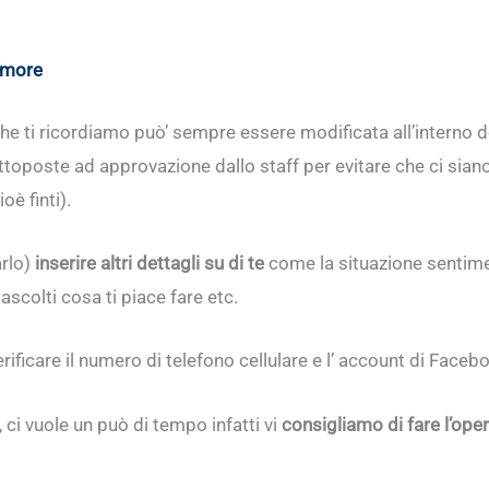
’amore
che ti ricordiamo può’ sempre essere modificata all’interno d
oposte ad approvazione dallo staff per evitare che ci siano 
oè finti).
arlo)
inserire altri dettagli su di te
come la situazione sentime
ascolti cosa ti piace fare etc.
verificare il numero di telefono cellulare e l’ account di Faceb
, ci vuole un può di tempo infatti vi
consigliamo di fare l’op