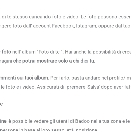
 di te stesso caricando foto e video. Le foto possono esse
giungere foto dall’ account Facebook, Istagram, oppure dal t
 foto
nell’ album “Foto di te “. Hai anche la possibilità di c
magini
che potrai mostrare solo a chi dici tu
.
ommenti sui tuoi album
. Per farlo, basta andare nel profilo/im
 foto e i video. Assicurati di premere ‘Salva’ dopo aver fat
ze
ine
‘ è possibile vedere gli utenti di Badoo nella tua zona e le 
e persone in base al loro sesso, età, posizione.