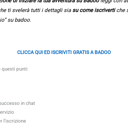
zione di iniziare la tua avventura su Badoo
leggi con a
he ti svelerà tutti i dettagli sia
su come iscriverti
che 
hio” su badoo.
CLICCA QUI ED ISCRIVITI GRATIS A BADOO
 questi punti:
successo in chat
ervizio
 l’iscrizione