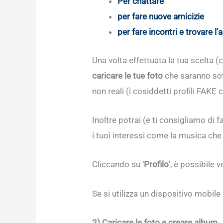
Per chattare
per fare nuove amicizie
per fare incontri e trovare l
Una volta effettuata la tua scelta (
caricare le tue foto
che saranno sott
non reali (i cosiddetti profili FAKE ci
Inoltre potrai (e ti consigliamo di f
i tuoi interessi come la musica che 
Cliccando su ‘
Profilo
‘, è possibile 
Se si utilizza un dispositivo mobile 
2) Caricare le foto e creare album