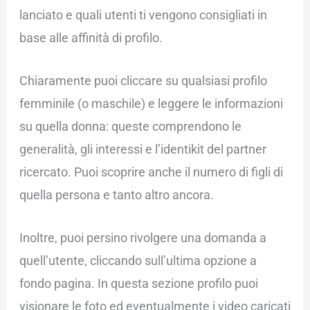
lanciato e quali utenti ti vengono consigliati in
base alle affinità di profilo.
Chiaramente puoi cliccare su qualsiasi profilo
femminile (o maschile) e leggere le informazioni
su quella donna: queste comprendono le
generalità, gli interessi e l’identikit del partner
ricercato. Puoi scoprire anche il numero di figli di
quella persona e tanto altro ancora.
Inoltre, puoi persino rivolgere una domanda a
quell’utente, cliccando sull’ultima opzione a
fondo pagina. In questa sezione profilo puoi
visionare le foto ed eventualmente i video caricati