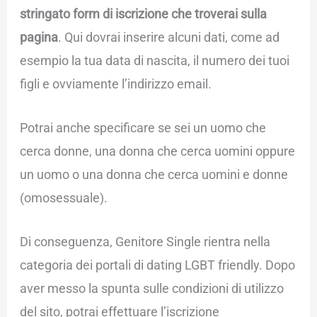
stringato form di iscrizione che troverai sulla
pagina
. Qui dovrai inserire alcuni dati, come ad
esempio la tua data di nascita, il numero dei tuoi
figli e ovviamente l’indirizzo email.
Potrai anche specificare se sei un uomo che
cerca donne, una donna che cerca uomini oppure
un uomo o una donna che cerca uomini e donne
(omosessuale).
Di conseguenza, Genitore Single rientra nella
categoria dei portali di dating LGBT friendly. Dopo
aver messo la spunta sulle condizioni di utilizzo
del sito, potrai effettuare l’iscrizione