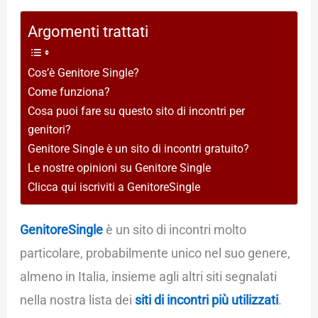
Argomenti trattati
Cos’è Genitore Single?
Come funziona?
Cosa puoi fare su questo sito di incontri per
genitori?
Genitore Single è un sito di incontri gratuito?
Le nostre opinioni su Genitore Single
Clicca qui iscriviti a GenitoreSingle
GenitoreSingle
è un sito di incontri molto
particolare, probabilmente unico nel suo genere,
almeno in Italia, insieme agli altri siti segnalati
nella nostra lista dei
siti di incontri più utilizzati
.