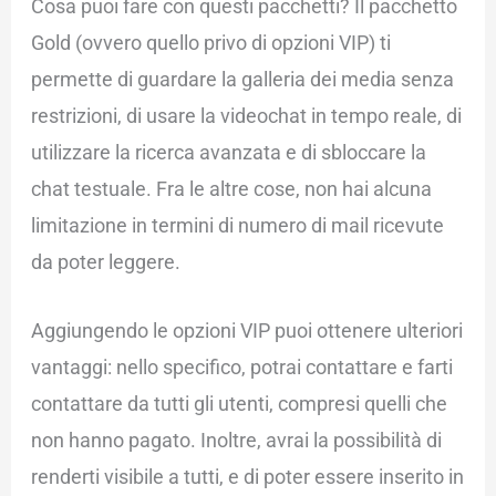
Cosa puoi fare con questi pacchetti? Il pacchetto
Gold (ovvero quello privo di opzioni VIP) ti
permette di guardare la galleria dei media senza
restrizioni, di usare la videochat in tempo reale, di
utilizzare la ricerca avanzata e di sbloccare la
chat testuale. Fra le altre cose, non hai alcuna
limitazione in termini di numero di mail ricevute
da poter leggere.
Aggiungendo le opzioni VIP puoi ottenere ulteriori
vantaggi: nello specifico, potrai contattare e farti
contattare da tutti gli utenti, compresi quelli che
non hanno pagato. Inoltre, avrai la possibilità di
renderti visibile a tutti, e di poter essere inserito in