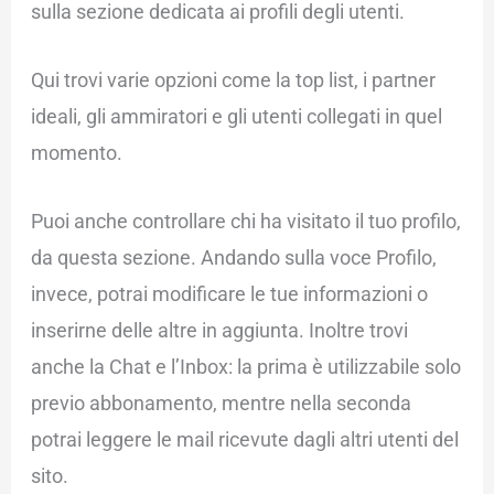
sulla sezione dedicata ai profili degli utenti.
Qui trovi varie opzioni come la top list, i partner
ideali, gli ammiratori e gli utenti collegati in quel
momento.
Puoi anche controllare chi ha visitato il tuo profilo,
da questa sezione. Andando sulla voce Profilo,
invece, potrai modificare le tue informazioni o
inserirne delle altre in aggiunta. Inoltre trovi
anche la Chat e l’Inbox: la prima è utilizzabile solo
previo abbonamento, mentre nella seconda
potrai leggere le mail ricevute dagli altri utenti del
sito.