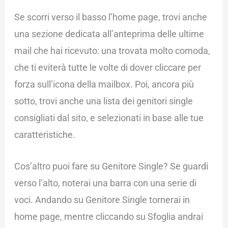
Se scorri verso il basso l’home page, trovi anche
una sezione dedicata all’anteprima delle ultime
mail che hai ricevuto: una trovata molto comoda,
che ti eviterà tutte le volte di dover cliccare per
forza sull’icona della mailbox. Poi, ancora più
sotto, trovi anche una lista dei genitori single
consigliati dal sito, e selezionati in base alle tue
caratteristiche.
Cos’altro puoi fare su Genitore Single? Se guardi
verso l’alto, noterai una barra con una serie di
voci. Andando su Genitore Single tornerai in
home page, mentre cliccando su Sfoglia andrai